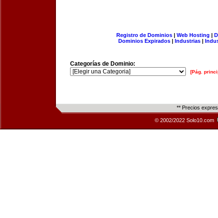
Registro de Dominios
|
Web Hosting
|
D
Dominios Expirados
|
Industrias
|
Indu
Categorías de Dominio:
[Pág. princi
** Precios expre
© 2002/2022 Solo10.com