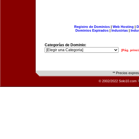
Registro de Dominios
|
Web Hosting
|
D
Dominios Expirados
|
Industrias
|
Indu
Categorías de Dominio:
[Pág. princi
** Precios expre
© 2002/2022 Solo10.com