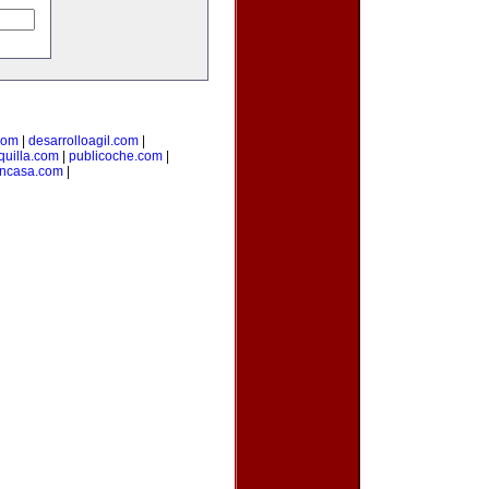
com
|
desarrolloagil.com
|
uilla.com
|
publicoche.com
|
encasa.com
|