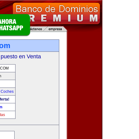
com
 puesto en Venta
.COM
m
y Coches
ferta!
om
tas