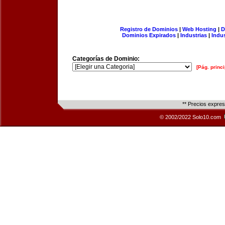
Registro de Dominios
|
Web Hosting
|
D
Dominios Expirados
|
Industrias
|
Indu
Categorías de Dominio:
[Pág. princi
** Precios expre
© 2002/2022 Solo10.com