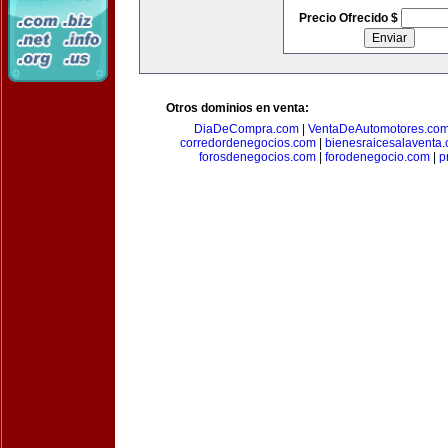
Precio Ofrecido $
Otros dominios en venta:
DiaDeCompra.com
|
VentaDeAutomotores.co
corredordenegocios.com
|
bienesraicesalaventa
forosdenegocios.com
|
forodenegocio.com
|
p