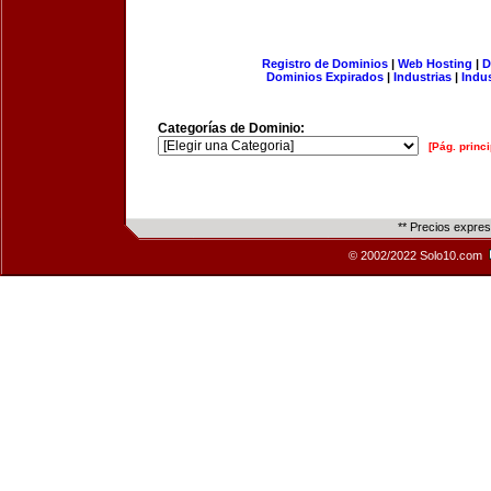
Registro de Dominios
|
Web Hosting
|
D
Dominios Expirados
|
Industrias
|
Indu
Categorías de Dominio:
[Pág. princi
** Precios expre
© 2002/2022 Solo10.com