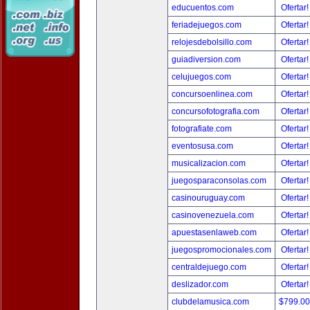
educuentos.com
Ofertar
feriadejuegos.com
Ofertar
relojesdebolsillo.com
Ofertar
guiadiversion.com
Ofertar
celujuegos.com
Ofertar
concursoenlinea.com
Ofertar
concursofotografia.com
Ofertar
fotografiate.com
Ofertar
eventosusa.com
Ofertar
musicalizacion.com
Ofertar
juegosparaconsolas.com
Ofertar
casinouruguay.com
Ofertar
casinovenezuela.com
Ofertar
apuestasenlaweb.com
Ofertar
juegospromocionales.com
Ofertar
centraldejuego.com
Ofertar
deslizador.com
Ofertar
clubdelamusica.com
$799.0