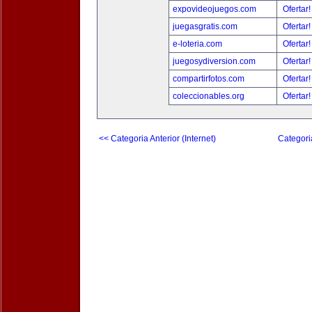
expovideojuegos.com
Ofertar
juegasgratis.com
Ofertar
e-loteria.com
Ofertar
juegosydiversion.com
Ofertar
compartirfotos.com
Ofertar
coleccionables.org
Ofertar
<< Categoria Anterior (Internet)
Categori